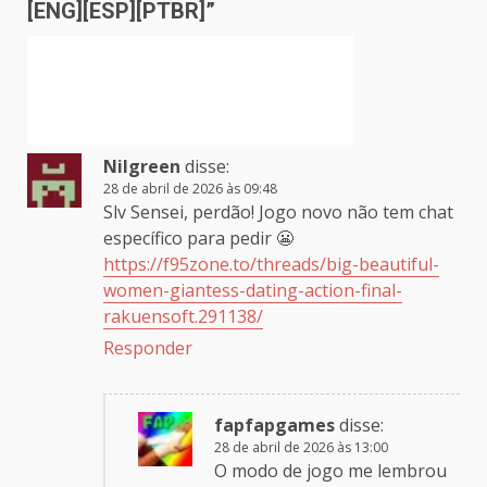
[ENG][ESP][PTBR]
”
Nilgreen
disse:
28 de abril de 2026 às 09:48
Slv Sensei, perdão! Jogo novo não tem chat
específico para pedir 😬
https://f95zone.to/threads/big-beautiful-
women-giantess-dating-action-final-
rakuensoft.291138/
Responder
fapfapgames
disse:
28 de abril de 2026 às 13:00
O modo de jogo me lembrou