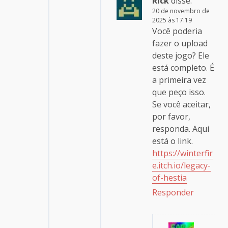
Rick
disse:
20 de novembro de
2025 às 17:19
Você poderia
fazer o upload
deste jogo? Ele
está completo. É
a primeira vez
que peço isso.
Se você aceitar,
por favor,
responda. Aqui
está o link.
https://winterfir
e.itch.io/legacy-
of-hestia
Responder