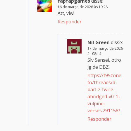
fapfapgames
disse:
16 de março de 2026 às 19:28
Att, vlw!
Responder
Nil Green
disse:
17 de março de 2026
às 08:14
Slv Sensei, otro
jg de DBZ:
https://f95zone.
to/threads/d-
barl-z-twice-
abridged-v0-1-
vulpine-
verses.291158/
Responder