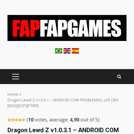
Skip
to
content
PRIMARY
MENU
Home
Dragon Lewd Z v1.0.3.1 – ANDROID COM PROBLEMAS, LER OBS
[ENG][ESP][PTBR]
(
10
votes, average:
4,90
out of 5)
Dragon Lewd Z v1.0.3.1 – ANDROID COM