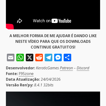
A MELHOR FORMA DE ME AJUDAR É DANDO LIKE
NESTE VÍDEO PARA QUE OS DOWNLOADS
CONTINUE GRATUITOS!
Email
WhatsApp
X
Reddit
Telegram
Messenger
Share
Desenvolvedor:
KeroticGames
Patreon
–
Discord
Fonte:
F95zone
Data Atualização:
24/04/2026
Versão Ren’py:
8.4.1 32bits