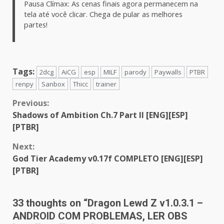
Pausa Clímax: As cenas finais agora permanecem na
tela até você clicar. Chega de pular as melhores
partes!
Tags:
2dcg
AiCG
esp
MILF
parody
Paywalls
PTBR
renpy
Sanbox
Thicc
trainer
Continue
Previous:
Shadows of Ambition Ch.7 Part II [ENG][ESP]
Reading
[PTBR]
Next:
God Tier Academy v0.17f COMPLETO [ENG][ESP]
[PTBR]
33 thoughts on “
Dragon Lewd Z v1.0.3.1 –
ANDROID COM PROBLEMAS, LER OBS