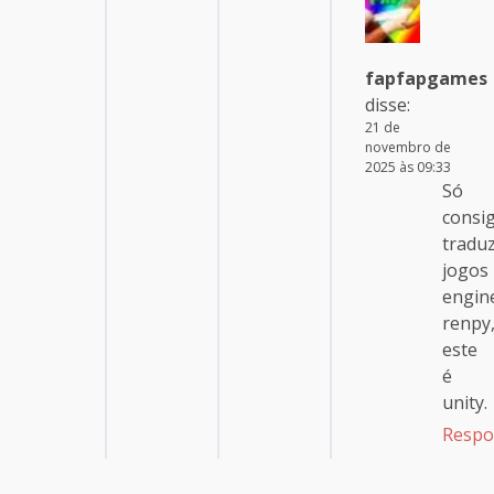
fapfapgames
disse:
21 de
novembro de
2025 às 09:33
Só
consi
traduz
jogos
engin
renpy
este
é
unity.
Respo