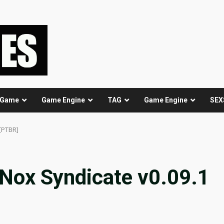
 Game
Game Engine
TAG
Game Engine
SEX
][PTBR]
 Nox Syndicate v0.09.1