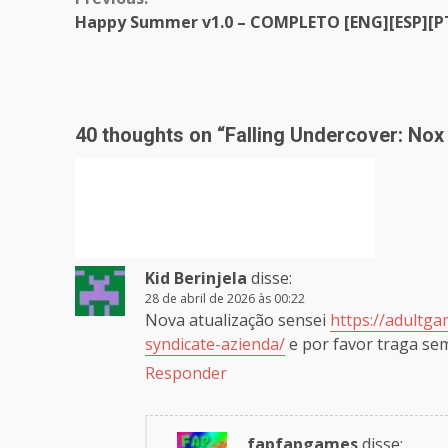
Continue
Happy Summer v1.0 – COMPLETO [ENG][ESP][P
Reading
40 thoughts on “
Falling Undercover: Nox
Kid Berinjela
disse:
28 de abril de 2026 às 00:22
Nova atualização sensei
https://adultg
syndicate-azienda/
e por favor traga sem
Responder
fapfapgames
disse: