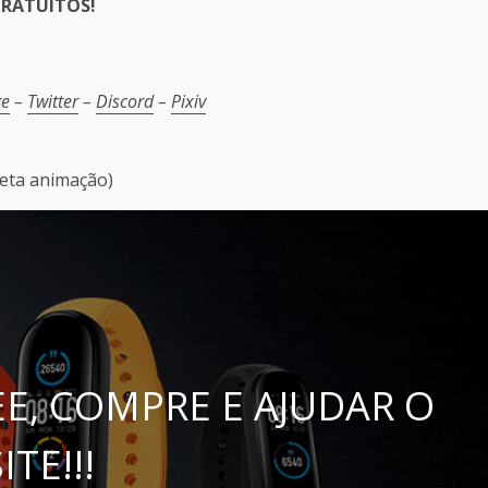
RATUITOS!
er
e
–
Twitter
–
Discord
–
Pixiv
reta animação)
E, COMPRE E AJUDAR O
ITE!!!