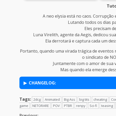
Tuto
A neo elysia está no caos. Corrupção
Lutando todos os dias p
Eles precisam d
Luna Virelith, agente da Aegis, dedicou sua
Ela derrotará e captura cada um dess
Portanto, quando uma virada trágica de eventos r
o sindicato de NO
Juntamente com o amor de sua vi
Mas quando ela emerge dess
CHANGELOG:
Tags:
2dcg
Animated
Big Ass
big tits
cheating
Co
game
NETORARE
POV
PTBR
renpy
Sci-fi
teasing
Previous: