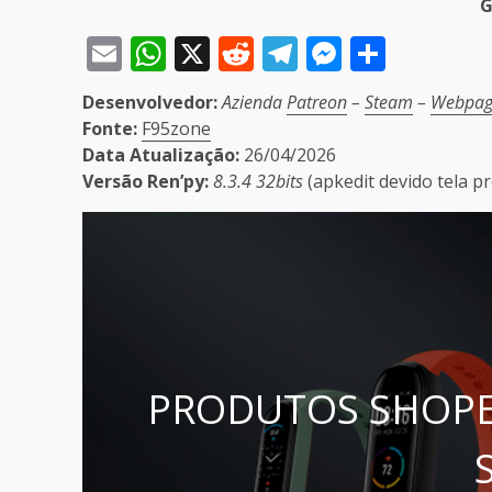
G
Email
WhatsApp
X
Reddit
Telegram
Messeng
Share
Desenvolvedor:
Azienda
Patreon
–
Steam
–
Webpag
Fonte:
F95zone
Data Atualização:
26/04/2026
Versão Ren’py:
8.3.4 32bits
(apkedit devido tela p
PRODUTOS SHOPE
S