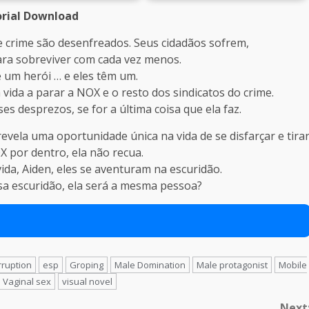
rial Download
 e crime são desenfreados. Seus cidadãos sofrem,
ara sobreviver com cada vez menos.
e um herói … e eles têm um.
 vida a parar a NOX e o resto dos sindicatos do crime.
es desprezos, se for a última coisa que ela faz.
evela uma oportunidade única na vida de se disfarçar e tira
X por dentro, ela não recua.
da, Aiden, eles se aventuram na escuridão.
a escuridão, ela será a mesma pessoa?
rruption
esp
Groping
Male Domination
Male protagonist
Mobile
Vaginal sex
visual novel
Next