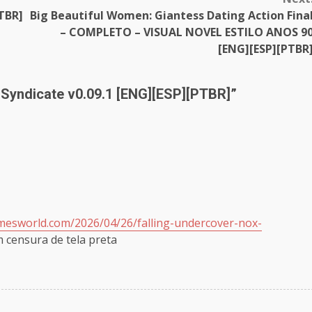
TBR]
Big Beautiful Women: Giantess Dating Action Fina
– COMPLETO – VISUAL NOVEL ESTILO ANOS 9
[ENG][ESP][PTBR
 Syndicate v0.09.1 [ENG][ESP][PTBR]
”
amesworld.com/2026/04/26/falling-undercover-nox-
 censura de tela preta