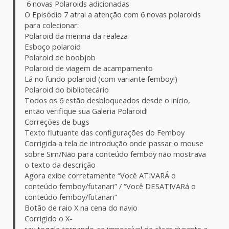
️ 6 novas Polaroids adicionadas
O Episódio 7 atrai a atenção com 6 novas polaroids
para colecionar:
Polaroid da menina da realeza
Esboço polaroid
Polaroid de boobjob
Polaroid de viagem de acampamento
Lá no fundo polaroid (com variante femboy!)
Polaroid do bibliotecário
Todos os 6 estão desbloqueados desde o início,
então verifique sua Galeria Polaroid!
Correções de bugs
Texto flutuante das configurações do Femboy
Corrigida a tela de introdução onde passar o mouse
sobre Sim/Não para conteúdo femboy não mostrava
o texto da descrição
Agora exibe corretamente “Você ATIVARÁ o
conteúdo femboy/futanari” / “Você DESATIVARá o
conteúdo femboy/futanari”
Botão de raio X na cena do navio
Corrigido o X-