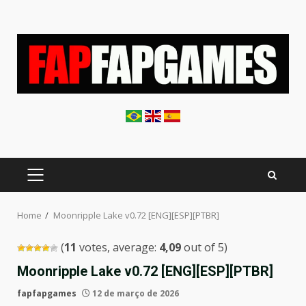
Skip
to
content
PRIMARY
MENU
Home
Moonripple Lake v0.72 [ENG][ESP][PTBR]
(
11
votes, average:
4,09
out of 5)
Moonripple Lake v0.72 [ENG][ESP][PTBR]
fapfapgames
12 de março de 2026