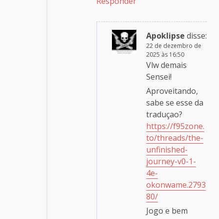
Responder
Apoklipse
disse:
22 de dezembro de
2025 às 16:50
Vlw demais
Sensei!
Aproveitando,
sabe se esse da
traduçao?
https://f95zone.
to/threads/the-
unfinished-
journey-v0-1-
4e-
okonwame.2793
80/
Jogo e bem