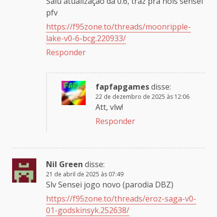
Saiu atualização da 0.6, traz pra nois sensei
pfv
https://f95zone.to/threads/moonripple-
lake-v0-6-bcg.220933/
Responder
fapfapgames
disse:
22 de dezembro de 2025 às 12:06
Att, vlw!
Responder
Nil Green
disse:
21 de abril de 2025 às 07:49
Slv Sensei jogo novo (parodia DBZ)
https://f95zone.to/threads/eroz-saga-v0-
01-godskinsyk.252638/