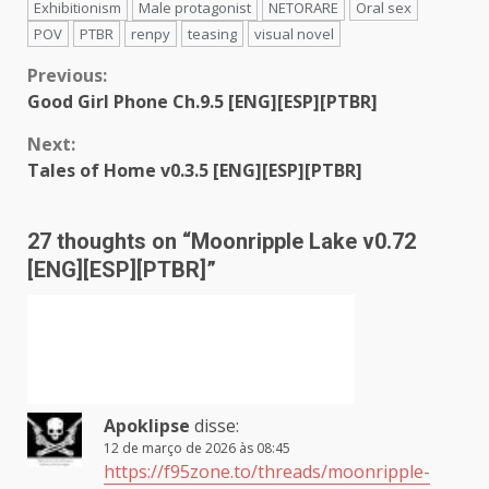
Exhibitionism
Male protagonist
NETORARE
Oral sex
POV
PTBR
renpy
teasing
visual novel
Continue
Previous:
Good Girl Phone Ch.9.5 [ENG][ESP][PTBR]
Reading
Next:
Tales of Home v0.3.5 [ENG][ESP][PTBR]
27 thoughts on “
Moonripple Lake v0.72
[ENG][ESP][PTBR]
”
Apoklipse
disse:
12 de março de 2026 às 08:45
https://f95zone.to/threads/moonripple-