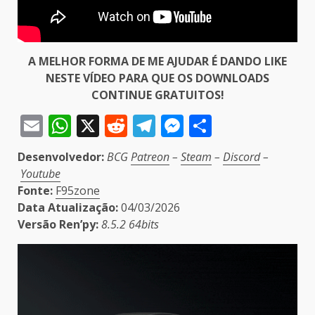
A MELHOR FORMA DE ME AJUDAR É DANDO LIKE
NESTE VÍDEO PARA QUE OS DOWNLOADS
CONTINUE GRATUITOS!
Email
WhatsApp
X
Reddit
Telegram
Messenger
Share
Desenvolvedor:
BCG
Patreon
–
Steam
–
Discord
–
Youtube
Fonte:
F95zone
Data Atualização:
04/03/2026
Versão Ren’py:
8.5.2 64bits