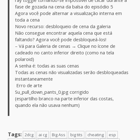
ray toggle tornando-se impossível de clicar durante a
fase de gozada na cena da balsa do episódio 5
Agora você pode alternar a visualização interna em
toda a cena
Novo recurso: desbloqueio de cena da galeria
Não consegue encontrar aquela cena que está
faltando? Agora você pode desbloqueá-los!
– Vá para Galeria de cenas → Clique no ícone de
cadeado no canto inferior direito (como na tela
polaroid)
A senha é: todas as suas cenas
Todas as cenas não visualizadas serão desbloqueadas
instantaneamente
️ Erro de arte
Su_pull_down_pants_0.jpg corrigido
(espartilho branco na parte inferior das costas,
quando ela não usava nenhum)
Tags:
2dcg
ai cg
Big Ass
big tits
cheating
esp