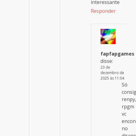
interessante
Responder
fapfapgames
disse:
23 de
dezembro de
2025 às 11:04
Só
consi
renpy
rpgm
vc
encon
no
discor