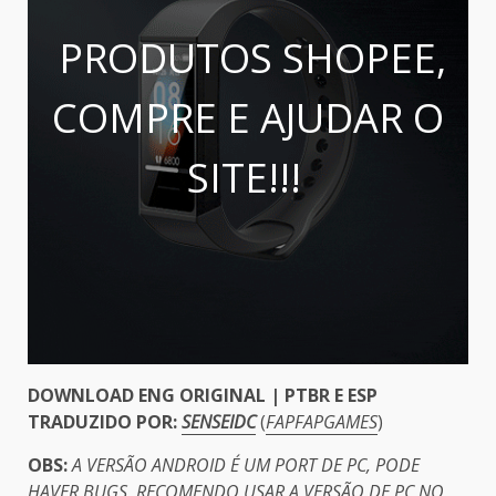
PRODUTOS SHOPEE,
COMPRE E AJUDAR O
SITE!!!
DOWNLOAD ENG ORIGINAL | PTBR E ESP
TRADUZIDO POR:
SENSEIDC
(
FAPFAPGAMES
)
OBS:
A VERSÃO ANDROID É UM PORT DE PC, PODE
HAVER BUGS, RECOMENDO USAR A VERSÃO DE PC NO