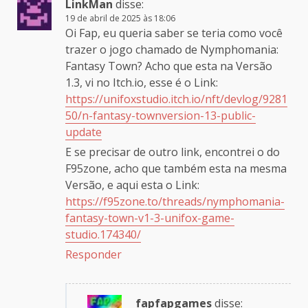
LinkMan
disse:
19 de abril de 2025 às 18:06
Oi Fap, eu queria saber se teria como você
trazer o jogo chamado de Nymphomania:
Fantasy Town? Acho que esta na Versão
1.3, vi no Itch.io, esse é o Link:
https://unifoxstudio.itch.io/nft/devlog/9281
50/n-fantasy-townversion-13-public-
update
E se precisar de outro link, encontrei o do
F95zone, acho que também esta na mesma
Versão, e aqui esta o Link:
https://f95zone.to/threads/nymphomania-
fantasy-town-v1-3-unifox-game-
studio.174340/
Responder
fapfapgames
disse: