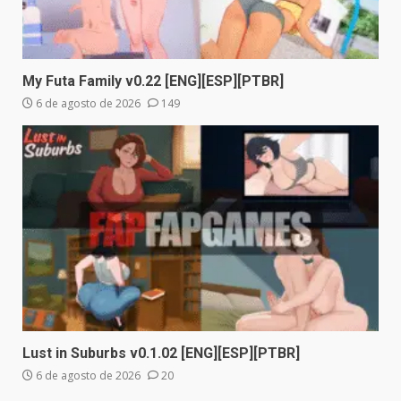
My Futa Family v0.22 [ENG][ESP][PTBR]
6 de agosto de 2026
149
Lust in Suburbs v0.1.02 [ENG][ESP][PTBR]
6 de agosto de 2026
20