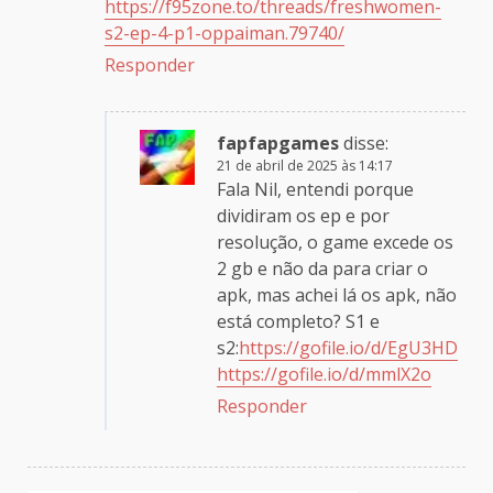
https://f95zone.to/threads/freshwomen-
s2-ep-4-p1-oppaiman.79740/
Responder
fapfapgames
disse:
21 de abril de 2025 às 14:17
Fala Nil, entendi porque
dividiram os ep e por
resolução, o game excede os
2 gb e não da para criar o
apk, mas achei lá os apk, não
está completo? S1 e
s2:
https://gofile.io/d/EgU3HD
https://gofile.io/d/mmlX2o
Responder