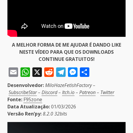
A MELHOR FORMA DE ME AJUDAR É DANDO LIKE
NESTE VÍDEO PARA QUE OS DOWNLOADS
CONTINUE GRATUITOS!
Email
WhatsApp
X
Reddit
Telegram
Messenger
Share
Desenvolvedor:
MiloHazeFetishFactory –
SubscribeStar
–
Discord
–
Itch.io
–
Patreon
–
Twitter
Fonte:
F95zone
Data Atualização:
01/03/2026
Versão Ren’py:
8.2.0 32bits