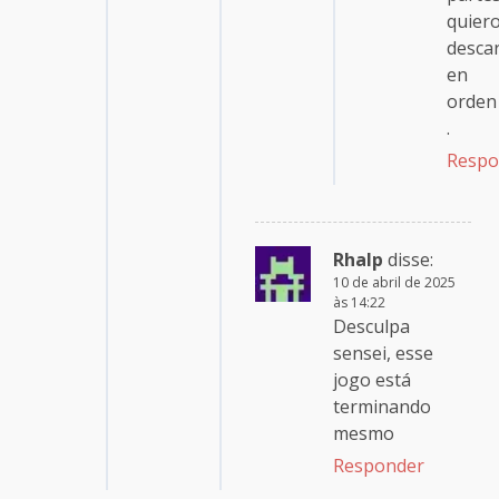
quier
desca
en
orden
.
Respo
Rhalp
disse:
10 de abril de 2025
às 14:22
Desculpa
sensei, esse
jogo está
terminando
mesmo
Responder