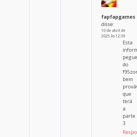
fapfapgames
disse:
10 de abril de
2025 às 12:39
Esta
infor
pegue
do
f95zo
bem
prová
que
terá
a
parte
3
Respo