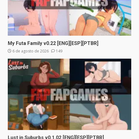
My Futa Family v0.22 [ENG][ESP][PTBR]
6 de agosto de 2026
149
Lust in Suburbs v0.1.02 [ENG][ESP][PTBR]