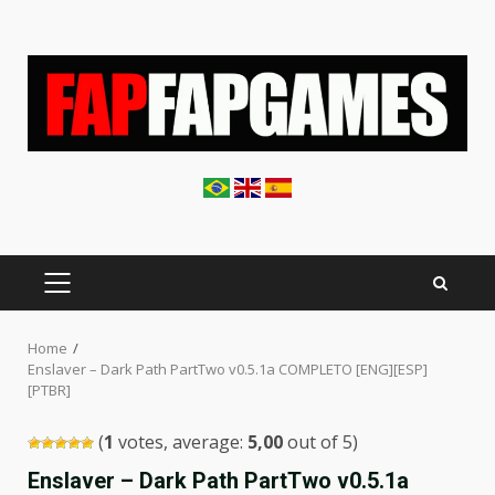
Skip
to
content
PRIMARY
MENU
Home
Enslaver – Dark Path PartTwo v0.5.1a COMPLETO [ENG][ESP]
[PTBR]
(
1
votes, average:
5,00
out of 5)
Enslaver – Dark Path PartTwo v0.5.1a