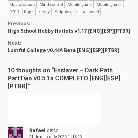
Masturbation
Mind control
Mobile game
Mobile game.
PTBR
Rape
renpy
Stripping
visual novel
Continue
Previous:
High School Hobby Harlots v1.17 [ENG][ESP][PTBR]
Reading
Next:
Lustful College v0.44A Beta [ENG][ESP][PTBR]
10 thoughts on “
Enslaver – Dark Path
PartTwo v0.5.1a COMPLETO [ENG][ESP]
[PTBR]
”
Rafael
disse:
21 de março de 2026 às 18:25