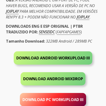
OBS:
A VERSÃO ANDROID É UM PORT DE PC, PODE
HAVER BUGS, RECOMENDO USAR A VERSÃO DE PC NO
JOIPLAY
PARA MELHOR COMPATIBILIDADE. EM VERSÕES
REN’PY 8.3 + PODEM NÃO FUNCIONAR NO
JOIPLAY
.
DOWNLOADS ENG E ESP ORIGINAL | PTBR
TRADUZIDO POR:
SENSEIDC
(
FAPFAPGAMES
)
Tamanho Download:
322MB Android / 289MB PC
DOWNLOAD ANDROID
WORKUPLOAD III
DOWNLOAD ANDROID MIXDROP
DOWNLOAD PC WORKUPLOAD III