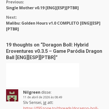
Continue
Previous:
Single Mother v0.19 [ENG][ESP][PTBR]
Reading
Next:
Malibu: Golden Hours v1.0 COMPLETO [ENG][ESP]
[PTBR]
19 thoughts on “
Doragon Boll: Hybrid
Eroventures v0.3.5 – Game Paródia Dragon
Ball [ENG][ESP][PTBR]
”
Nilgreen
disse:
11 de abril de 2026 às 08:49
Slv Sensei, jg att:
https://f95zone.to/threads/doragon-boll-