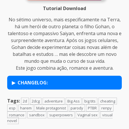
Tutorial Download
No sétimo universo, mais especificamente na Terra,
há um herói de outro planeta: o filho Gohan, o
talentoso e compassivo Saiyan, enfrenta uma nova e
surpreendente aventura. Após os jogos celulares,
Gohan decide experimentar coisas novas além de
batalhas e estudos … mas ele descobre um novo
mundo que muda o curso de sua vida.
Este jogo combina ação, romance e aventura.
CHANGELOG:
Tags:
2d
2dcg
adventure
Big Ass
big tits
cheating
esp
harem
Male protagonist
parody
PTBR
renpy
romance
sandbox
superpowers
Vaginal sex
visual
novel