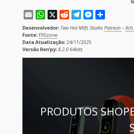
G
Email
WhatsApp
X
Reddit
Telegram
Messeng
Share
Desenvolvedor:
Two Hot Milfs Studio
Patreon
–
Itch
Fonte:
F95zone
Data Atualização:
24/11/2025
Versão Ren’py:
8.2.0 64bits
PRODUTOS SHOPE
S