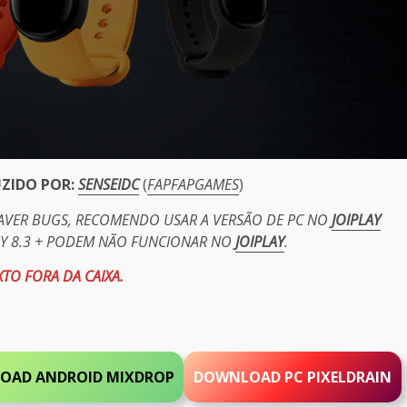
UZIDO POR:
SENSEIDC
(
FAPFAPGAMES
)
HAVER BUGS, RECOMENDO USAR A VERSÃO DE PC NO
JOIPLAY
PY 8.3 + PODEM NÃO FUNCIONAR NO
JOIPLAY
.
TO FORA DA CAIXA.
OAD ANDROID MIXDROP
DOWNLOAD PC PIXELDRAIN