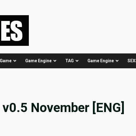
 Game
Game Engine
TAG
Game Engine
SEX
n v0.5 November [ENG]