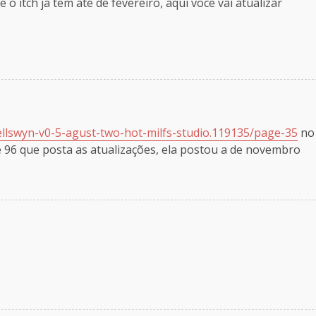
 o itch ja tem até de fevereiro, aqui voce vai atualizar
-ellswyn-v0-5-agust-two-hot-milfs-studio.119135/page-35
no
 96 que posta as atualizações, ela postou a de novembro