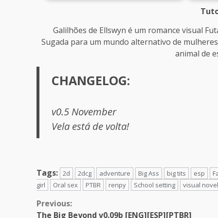
Tuto
Galilhões de Ellswyn é um romance visual Fut
Sugada para um mundo alternativo de mulheres
animal de e
CHANGELOG:
v0.5 November
Vela está de volta!
Tags:
2d
2dcg
adventure
Big Ass
big tits
esp
F
girl
Oral sex
PTBR
renpy
School setting
visual nove
Continue
Previous:
The Big Beyond v0.09b [ENG][ESP][PTBR]