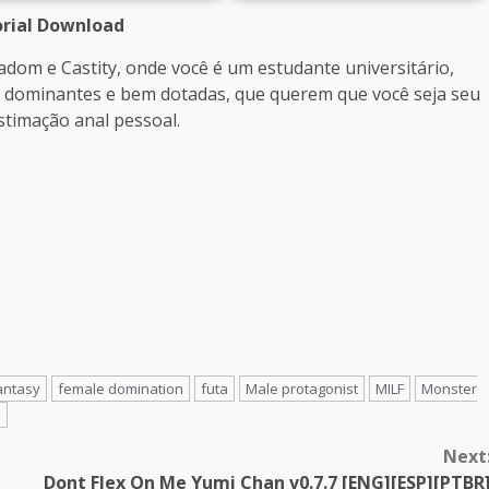
rial Download
adom e Castity, onde você é um estudante universitário,
 dominantes e bem dotadas, que querem que você seja seu
stimação anal pessoal.
antasy
female domination
futa
Male protagonist
MILF
Monster
l
Next
Dont Flex On Me Yumi Chan v0.7.7 [ENG][ESP][PTBR