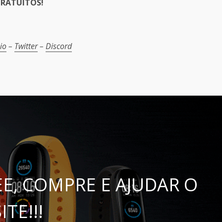
RATUITOS!
er
.io
–
Twitter
–
Discord
E, COMPRE E AJUDAR O
ITE!!!