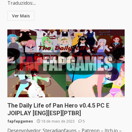
Traduzidos:...
Ver Mais
The Daily Life of Pan Hero v0.4.5 PC E
JOIPLAY [ENG][ESP][PTBR]
fapfapgames
18 de maio de 2023
5
Desenvolvedor: Steradianfauns – Patreon – Itch.io –