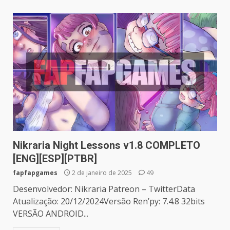
Nikraria Night Lessons v1.8 COMPLETO
[ENG][ESP][PTBR]
fapfapgames
2 de janeiro de 2025
49
Desenvolvedor: Nikraria Patreon – TwitterData
Atualização: 20/12/2024Versão Ren’py: 7.4.8 32bits
VERSÃO ANDROID...