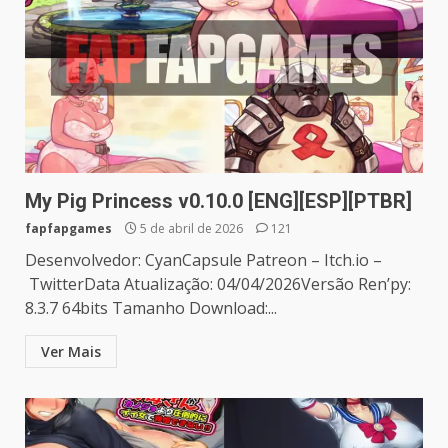
My Pig Princess v0.10.0 [ENG][ESP][PTBR]
fapfapgames
5 de abril de 2026
121
Desenvolvedor: CyanCapsule Patreon – Itch.io –
TwitterData Atualização: 04/04/2026Versão Ren’py:
8.3.7 64bits Tamanho Download:...
Ver Mais