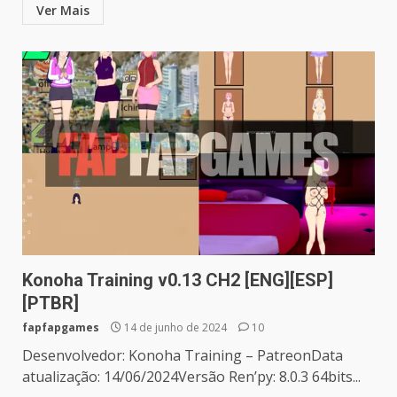
Ver Mais
Konoha Training v0.13 CH2 [ENG][ESP]
[PTBR]
fapfapgames
14 de junho de 2024
10
Desenvolvedor: Konoha Training – PatreonData
atualização: 14/06/2024Versão Ren’py: 8.0.3 64bits...