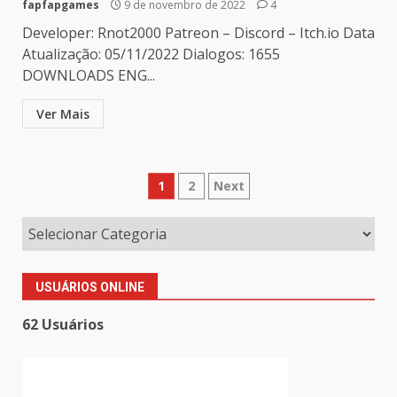
fapfapgames
9 de novembro de 2022
4
Developer: Rnot2000 Patreon – Discord – Itch.io Data
Atualização: 05/11/2022 Dialogos: 1655
DOWNLOADS ENG...
Ver Mais
Paginação
1
2
Next
de
posts
USUÁRIOS ONLINE
62 Usuários