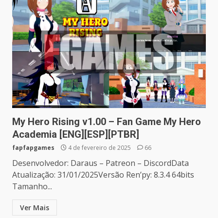
My Hero Rising v1.00 – Fan Game My Hero
Academia [ENG][ESP][PTBR]
fapfapgames
4 de fevereiro de 2025
66
Desenvolvedor: Daraus – Patreon – DiscordData
Atualização: 31/01/2025Versão Ren’py: 8.3.4 64bits
Tamanho...
Ver Mais