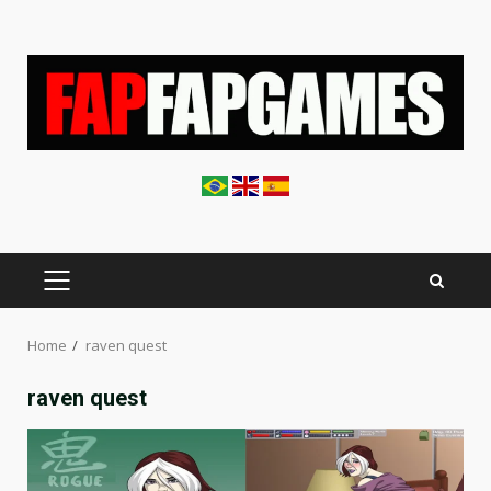
Skip
to
content
PRIMARY
MENU
Home
raven quest
raven quest