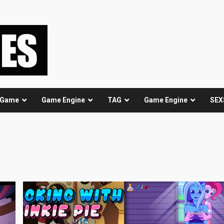
 Game
Game Engine
TAG
Game Engine
SEX