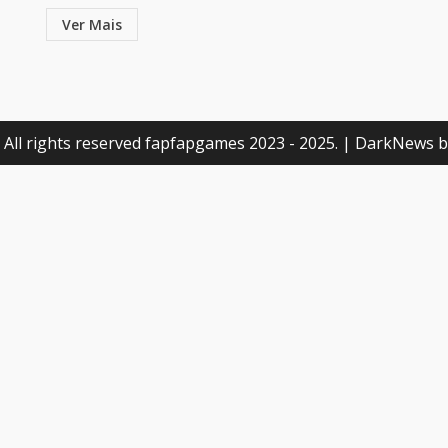
Ver Mais
 All rights reserved fapfapgames 2023 - 2025.
|
DarkNews
b