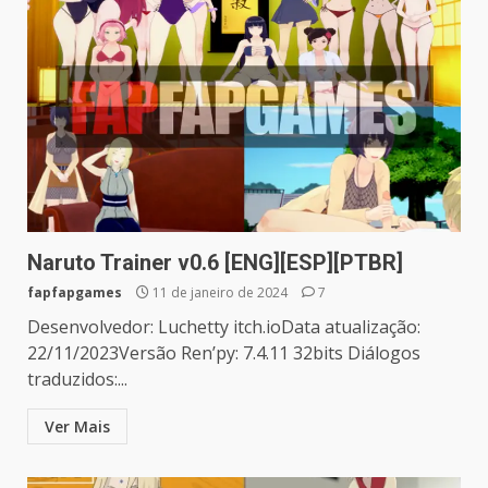
Naruto Trainer v0.6 [ENG][ESP][PTBR]
fapfapgames
11 de janeiro de 2024
7
Desenvolvedor: Luchetty itch.ioData atualização:
22/11/2023Versão Ren’py: 7.4.11 32bits Diálogos
traduzidos:...
Ver Mais