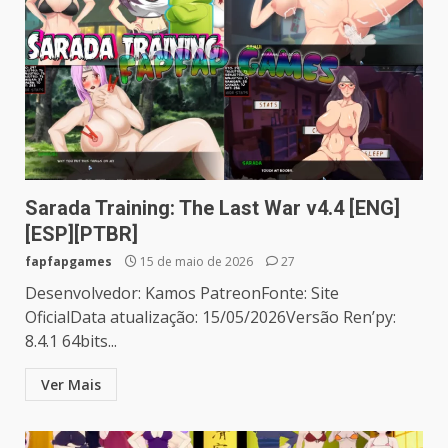
Sarada Training: The Last War v4.4 [ENG]
[ESP][PTBR]
fapfapgames
15 de maio de 2026
27
Desenvolvedor: Kamos PatreonFonte: Site
OficialData atualização: 15/05/2026Versão Ren’py:
8.4.1 64bits...
Ver Mais