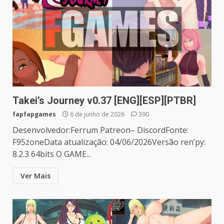
Takei’s Journey v0.37 [ENG][ESP][PTBR]
fapfapgames
6 de junho de 2026
390
Desenvolvedor:Ferrum Patreon– DiscordFonte:
F95zoneData atualização: 04/06/2026Versão ren’py:
8.2.3 64bits O GAME...
Ver Mais