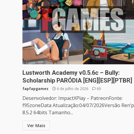
Lustworth Academy v0.5.6c – Bully:
Scholarship PARÓDIA [ENG][ESP][PTBR]
fapfapgames
6 de julho de 2026
69
Desenvolvedor: ImpactXPlay – PatreonFonte:
f95zoneData Atualização:04/07/2026Versão Ren’p
8.5.2 64bits Tamanho...
Ver Mais