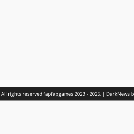
 All rights reserved fapfapgames 2023 - 2025.
|
DarkNews
b