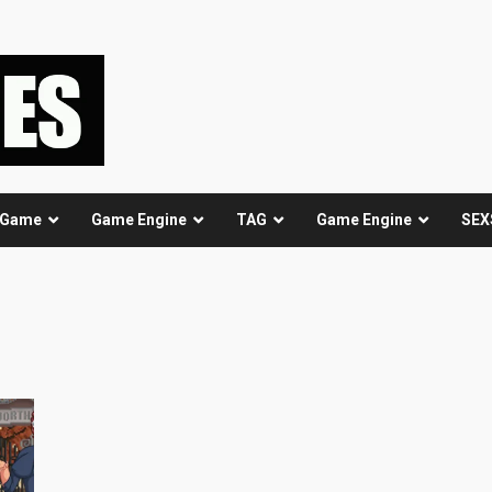
 Game
Game Engine
TAG
Game Engine
SEX