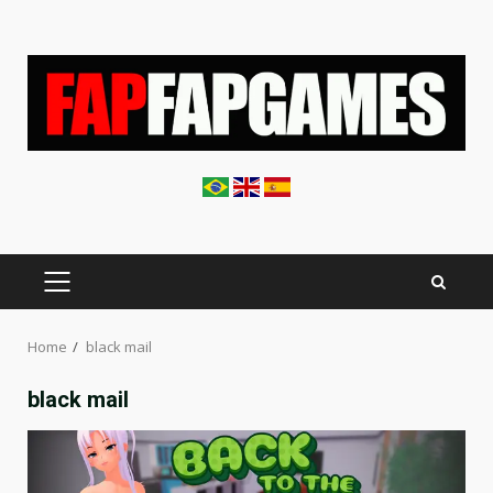
Skip
to
content
PRIMARY
MENU
Home
black mail
black mail