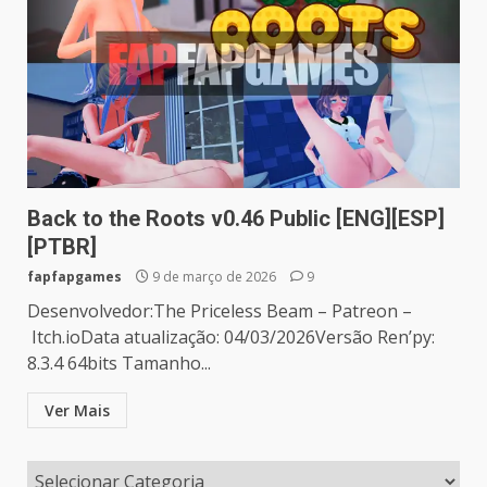
Back to the Roots v0.46 Public [ENG][ESP]
[PTBR]
fapfapgames
9 de março de 2026
9
Desenvolvedor:The Priceless Beam – Patreon –
Itch.ioData atualização: 04/03/2026Versão Ren’py:
8.3.4 64bits Tamanho...
Ver Mais