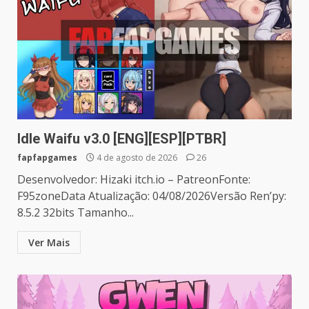
Idle Waifu v3.0 [ENG][ESP][PTBR]
fapfapgames
4 de agosto de 2026
26
Desenvolvedor: Hizaki itch.io – PatreonFonte:
F95zoneData Atualização: 04/08/2026Versão Ren’py:
8.5.2 32bits Tamanho...
Ver Mais