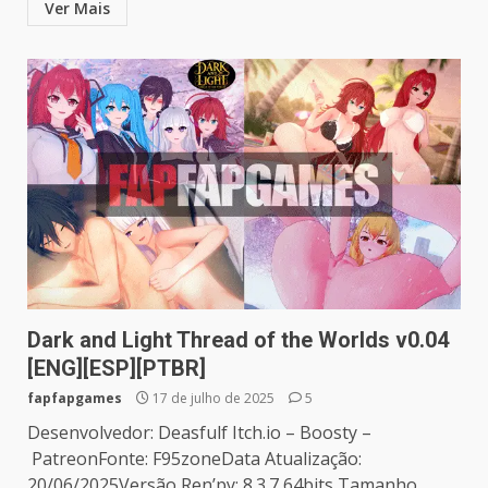
Ver Mais
Dark and Light Thread of the Worlds v0.04
[ENG][ESP][PTBR]
fapfapgames
17 de julho de 2025
5
Desenvolvedor: Deasfulf Itch.io – Boosty –
PatreonFonte: F95zoneData Atualização:
20/06/2025Versão Ren’py: 8.3.7 64bits Tamanho...