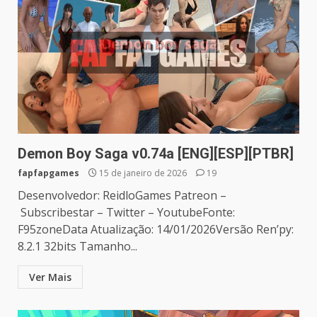
Demon Boy Saga v0.74a [ENG][ESP][PTBR]
fapfapgames
15 de janeiro de 2026
19
Desenvolvedor: ReidloGames Patreon –
Subscribestar – Twitter – YoutubeFonte:
F95zoneData Atualização: 14/01/2026Versão Ren’py:
8.2.1 32bits Tamanho...
Ver Mais