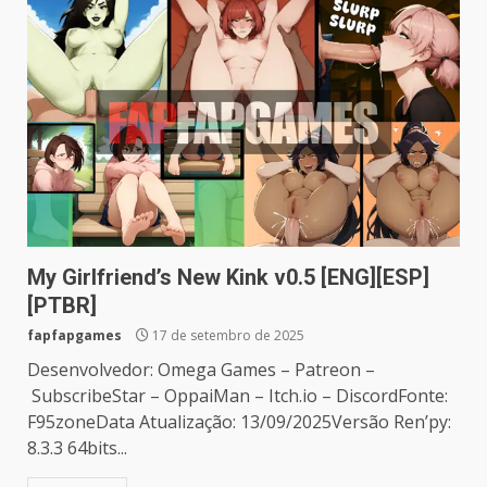
My Girlfriend’s New Kink v0.5 [ENG][ESP]
[PTBR]
fapfapgames
17 de setembro de 2025
Desenvolvedor: Omega Games – Patreon –
SubscribeStar – OppaiMan – Itch.io – DiscordFonte:
F95zoneData Atualização: 13/09/2025Versão Ren’py:
8.3.3 64bits...