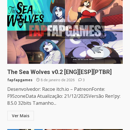
The Sea Wolves v0.2 [ENG][ESP][PTBR]
fapfapgames
8 de janeiro de 2026
3
Desenvolvedor: Racoe itch.io – PatreonFonte:
F95zoneData Atualização: 21/12/2025Versão Ren’py:
8.5.0 32bits Tamanho...
Ver Mais