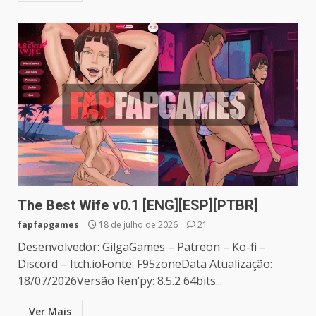
The Best Wife v0.1 [ENG][ESP][PTBR]
fapfapgames
18 de julho de 2026
21
Desenvolvedor: GilgaGames – Patreon – Ko-fi –
Discord – Itch.ioFonte: F95zoneData Atualização:
18/07/2026Versão Ren’py: 8.5.2 64bits...
Ver Mais