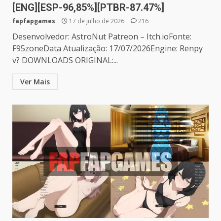
[ENG][ESP-96,85%][PTBR-87.47%]
fapfapgames
17 de julho de 2026
216
Desenvolvedor: AstroNut Patreon – Itch.ioFonte:
F95zoneData Atualização: 17/07/2026Engine: Renpy
v? DOWNLOADS ORIGINAL:...
Ver Mais