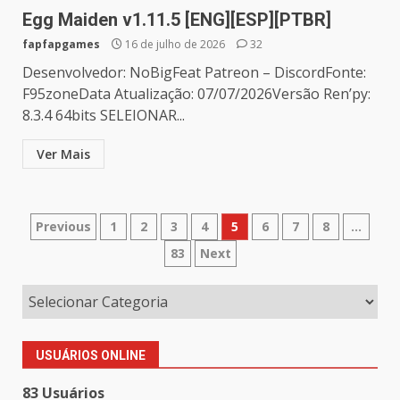
Egg Maiden v1.11.5 [ENG][ESP][PTBR]
fapfapgames
16 de julho de 2026
32
Desenvolvedor: NoBigFeat Patreon – DiscordFonte:
F95zoneData Atualização: 07/07/2026Versão Ren’py:
8.3.4 64bits SELEIONAR...
Ver Mais
Paginação
Previous
1
2
3
4
5
6
7
8
…
83
Next
de
posts
USUÁRIOS ONLINE
83 Usuários