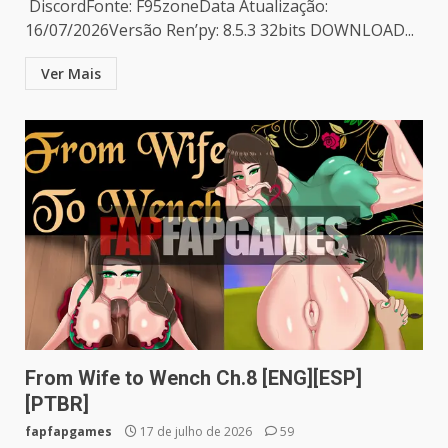
DiscordFonte: F95zoneData Atualização:
16/07/2026Versão Ren’py: 8.5.3 32bits DOWNLOAD...
Ver Mais
From Wife to Wench Ch.8 [ENG][ESP]
[PTBR]
fapfapgames
17 de julho de 2026
59