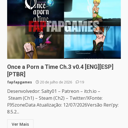
Once a Porn a Time Ch.3 v0.4 [ENG][ESP]
[PTBR]
fapfapgames
20 de julho de 2026
19
Desenvolvedor: Salty01 – Patreon – itch.io –
Steam (Ch1) – Steam (Ch2) – Twitter/XFonte:
F95zoneData Atualização: 12/07/2026Versão Ren’py:
8.5.2...
Ver Mais