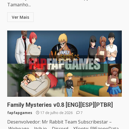
Tamanho...
Ver Mais
Family Mysteries v0.8 [ENG][ESP][PTBR]
fapfapgames
17 de julho de 2026
7
Desenvolvedor: Mr Rabbit Team Subscribestar –
Webpage – Itch.io – Discord – XFonte: F95zoneData