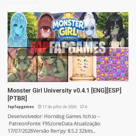
Monster Girl University v0.4.1 [ENG][ESP]
[PTBR]
fapfapgames
17 de julho de 2026
6
Desenvolvedor: Horndog Games Itch.io –
PatreonFonte: F95zoneData Atualização:
17/07/2026Versão Ren’py: 8.5.2 32bits...