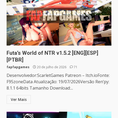
Futa’s World of NTR v1.5.2 [ENG][ESP]
[PTBR]
fapfapgames
20 de julho de 2026
71
Desenvolvedor:ScarletGames Patreon – Itch.ioFonte:
F95zoneData Atualização: 19/07/2026Versão Ren’py:
8.1.1 64bits Tamanho Download:...
Ver Mais