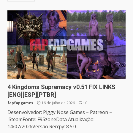
4 Kingdoms Supremacy v0.51 FIX LINKS
[ENG][ESP][PTBR]
fapfapgames
16 de julho de 2026
10
Desenvolvedor: Piggy Nose Games – Patreon –
SteamFonte: F95zoneData Atualização:
14/07/2026Versão Ren’py: 8.5.0...