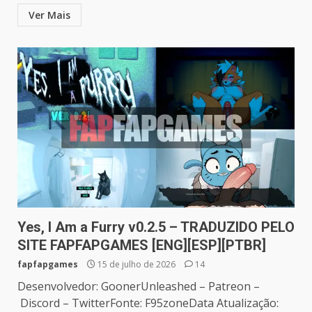
Ver Mais
Yes, I Am a Furry v0.2.5 – TRADUZIDO PELO
SITE FAPFAPGAMES [ENG][ESP][PTBR]
fapfapgames
15 de julho de 2026
14
Desenvolvedor: GoonerUnleashed – Patreon –
Discord – TwitterFonte: F95zoneData Atualização: