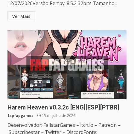
12/07/2026Versão Ren’py: 8.5.2 32bits Tamanho...
Ver Mais
Harem Heaven v0.3.2c [ENG][ESP][PTBR]
fapfapgames
15 de julho de 2026
Desenvolvedor: FallstarGames – itch.io – Patreon –
Subscribestar – Twitter – DiscordFonte: