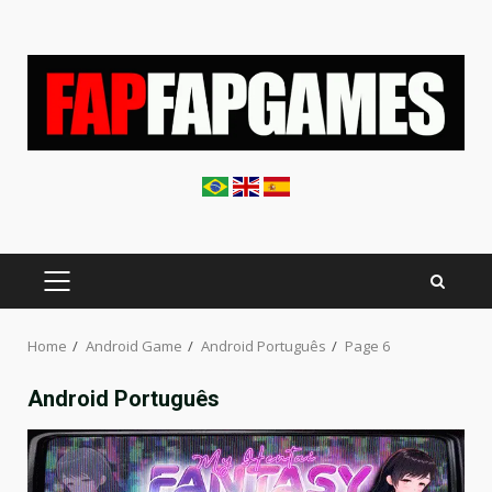
Skip
to
content
PRIMARY
MENU
Home
Android Game
Android Português
Page 6
Android Português