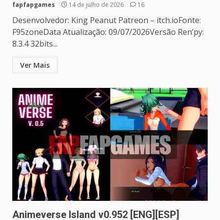
fapfapgames
14 de julho de 2026
16
Desenvolvedor: King Peanut Patreon – itch.ioFonte:
F95zoneData Atualização: 09/07/2026Versão Ren’py:
8.3.4 32bits...
Ver Mais
Animeverse Island v0.952 [ENG][ESP]