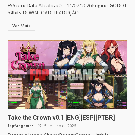
F95zoneData Atualização: 11/07/2026Engine: GODOT
64bits DOWNLOAD TRADUÇÃO...
Ver Mais
Take the Crown v0.1 [ENG][ESP][PTBR]
fapfapgames
15 de julho de 2026