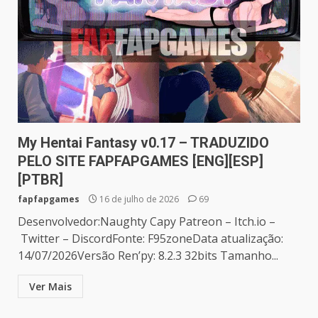
My Hentai Fantasy v0.17 – TRADUZIDO
PELO SITE FAPFAPGAMES [ENG][ESP]
[PTBR]
fapfapgames
16 de julho de 2026
69
Desenvolvedor:Naughty Capy Patreon – Itch.io –
Twitter – DiscordFonte: F95zoneData atualização:
14/07/2026Versão Ren’py: 8.2.3 32bits Tamanho...
Ver Mais