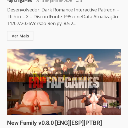
fapfapgames
14 de julho de 2026
4
Desenvolvedor: Dark Romance Interactive Patreon –
Itch.io – X – DiscordFonte: F95zoneData Atualização:
11/07/2026Versão Ren’py: 8.5.2...
Ver Mais
New Family v0.8.0 [ENG][ESP][PTBR]