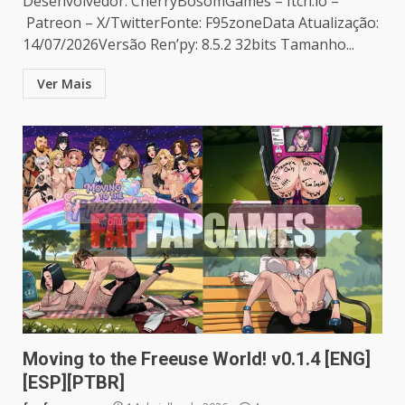
Desenvolvedor: CherryBosomGames – Itch.io –
Patreon – X/TwitterFonte: F95zoneData Atualização:
14/07/2026Versão Ren’py: 8.5.2 32bits Tamanho...
Ver Mais
Moving to the Freeuse World! v0.1.4 [ENG]
[ESP][PTBR]