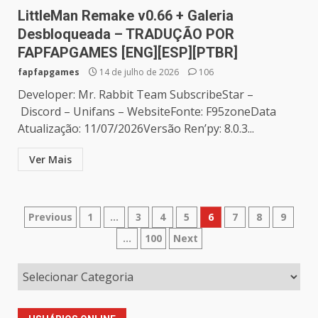
LittleMan Remake v0.66 + Galeria
Desbloqueada – TRADUÇÃO POR
FAPFAPGAMES [ENG][ESP][PTBR]
fapfapgames
14 de julho de 2026
106
Developer: Mr. Rabbit Team SubscribeStar –
Discord – Unifans – WebsiteFonte: F95zoneData
Atualização: 11/07/2026Versão Ren’py: 8.0.3...
Ver Mais
Paginação
Previous
1
…
3
4
5
6
7
8
9
…
100
Next
de
posts