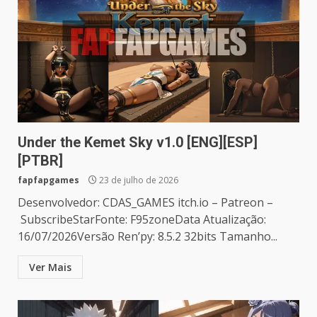
Under the Kemet Sky v1.0 [ENG][ESP]
[PTBR]
fapfapgames
23 de julho de 2026
Desenvolvedor: CDAS_GAMES itch.io – Patreon –
SubscribeStarFonte: F95zoneData Atualização:
16/07/2026Versão Ren’py: 8.5.2 32bits Tamanho...
Ver Mais