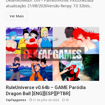
Desenvolvedor: Oni – PatreonFonte: F95zoneData
atualização: 21/08/2026Versão Renpy: 7.0 32bits...
Ver Mais
RuleUniverse v0.64b – GAME Paródia
Dragon Ball [ENG][ESP][PTBR]
fapfapgames
21 de julho de 2026
45