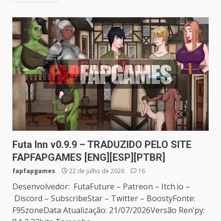
Futa Inn v0.9.9 – TRADUZIDO PELO SITE
FAPFAPGAMES [ENG][ESP][PTBR]
fapfapgames
22 de julho de 2026
16
Desenvolvedor: FutaFuture – Patreon – Itch.io –
Discord – SubscribeStar – Twitter – BoostyFonte:
F95zoneData Atualização: 21/07/2026Versão Ren’py: