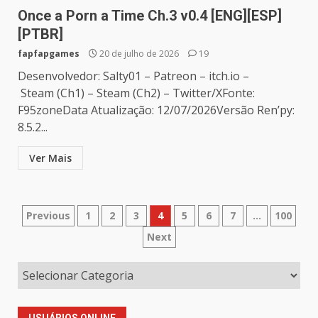
Once a Porn a Time Ch.3 v0.4 [ENG][ESP]
[PTBR]
fapfapgames
20 de julho de 2026
19
Desenvolvedor: Salty01 – Patreon – itch.io –
Steam (Ch1) – Steam (Ch2) – Twitter/XFonte:
F95zoneData Atualização: 12/07/2026Versão Ren’py:
8.5.2...
Ver Mais
Paginação
Previous
1
2
3
4
5
6
7
…
100
Next
de
posts
USUÁRIOS ONLINE