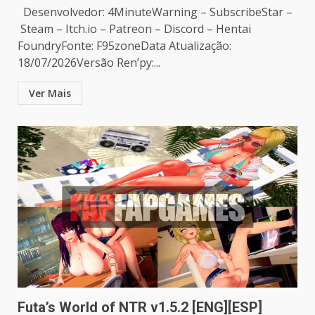
Desenvolvedor: 4MinuteWarning – SubscribeStar –
Steam – Itch.io – Patreon – Discord – Hentai
FoundryFonte: F95zoneData Atualização:
18/07/2026Versão Ren’py:...
Ver Mais
Futa’s World of NTR v1.5.2 [ENG][ESP]