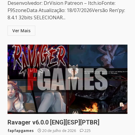
Desenvolvedor: DrVision Patreon – Itch.ioFonte:
F95zoneData Atualização: 18/07/2026Versão Ren’py:
8.4.1 32bits SELECIONAR...
Ver Mais
Ravager v6.0.0 [ENG][ESP][PTBR]
fapfapgames
20 de julho de 2026
225