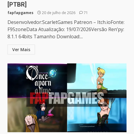
[PTBR]
fapfapgames
20 de julho de 2026
71
Desenvolvedor:ScarletGames Patreon – Itch.ioFonte:
F95zoneData Atualização: 19/07/2026Versão Ren’py:
8.1.1 64bits Tamanho Download:...
Ver Mais