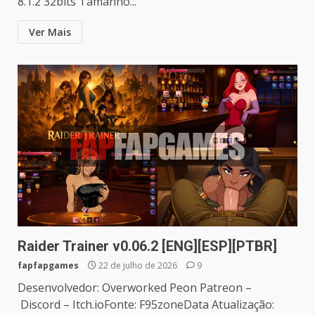
8.1.2 32bits Tamanho...
Ver Mais
Raider Trainer v0.06.2 [ENG][ESP][PTBR]
fapfapgames
22 de julho de 2026
9
Desenvolvedor: Overworked Peon Patreon –
Discord – Itch.ioFonte: F95zoneData Atualização: