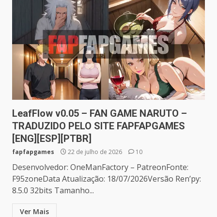
LeafFlow v0.05 – FAN GAME NARUTO –
TRADUZIDO PELO SITE FAPFAPGAMES
[ENG][ESP][PTBR]
fapfapgames
22 de julho de 2026
10
Desenvolvedor: OneManFactory – PatreonFonte:
F95zoneData Atualização: 18/07/2026Versão Ren’py:
8.5.0 32bits Tamanho...
Ver Mais