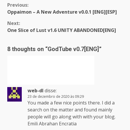
Continue
Previous:
Oppaimon – A New Adventure v0.0.1 [ENG][ESP]
Reading
Next:
One Slice of Lust v1.6 UNITY ABANDONED[ENG]
8 thoughts on “
GodTube v0.7[ENG]
”
web-dl
disse:
23 de dezembro de 2020 às 09:29
You made a few nice points there. I did a
search on the matter and found mainly
people will go along with with your blog.
Emili Abrahan Encratia