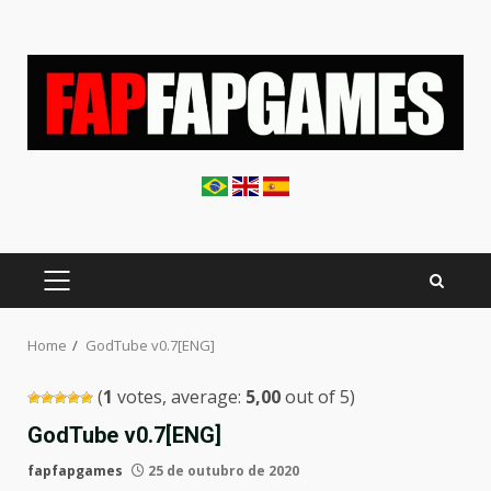
Skip
to
content
PRIMARY
MENU
Home
GodTube v0.7[ENG]
(
1
votes, average:
5,00
out of 5)
GodTube v0.7[ENG]
fapfapgames
25 de outubro de 2020