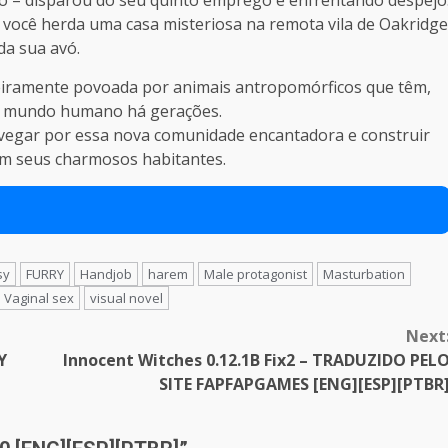
você herda uma casa misteriosa na remota vila de Oakridg
da sua avó.
eiramente povoada por animais antropomórficos que têm,
o mundo humano há gerações.
vegar por essa nova comunidade encantadora e construir
m seus charmosos habitantes.
sy
FURRY
Handjob
harem
Male protagonist
Masturbation
Vaginal sex
visual novel
Next
Y
Innocent Witches 0.12.1B Fix2 – TRADUZIDO PEL
SITE FAPFAPGAMES [ENG][ESP][PTBR