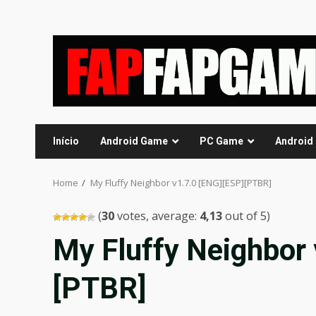
Skip
to
content
Início
Android Game
PC Game
Android
Home
My Fluffy Neighbor v1.7.0 [ENG][ESP][PTBR]
(
30
votes, average:
4,13
out of 5)
My Fluffy Neighbor 
[PTBR]