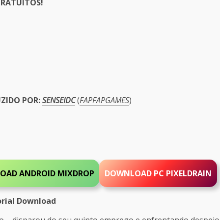
RATUITOS!
er
UZIDO POR:
SENSEIDC
(
FAPFAPGAMES
)
OAD ANDROID MIXDROP
DOWNLOAD PC
PIXELDRAIN
rial Download
ço – disparou do seu quinto emprego e enfrentando despejo