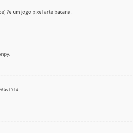
e) ?e um jogo pixel arte bacana .
enpy.
26 às 19:14