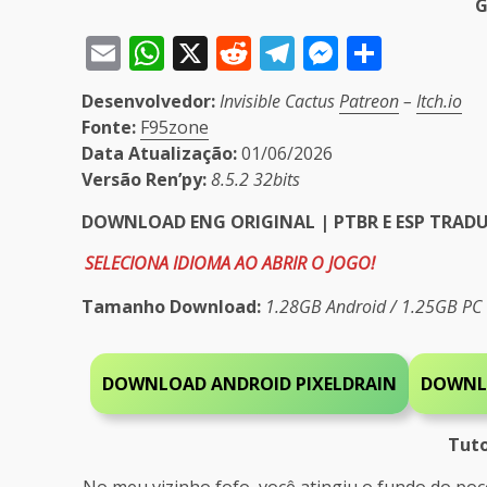
G
Email
WhatsApp
X
Reddit
Telegram
Messeng
Share
Desenvolvedor:
Invisible Cactus
Patreon
–
Itch.io
Fonte:
F95zone
Data Atualização:
01/06/2026
Versão Ren’py:
8.5.2 32bits
DOWNLOAD ENG ORIGINAL | PTBR E ESP TRAD
SELECIONA IDIOMA AO ABRIR O JOGO!
Tamanho Download:
1.28GB Android / 1.25GB PC
DOWNLOAD ANDROID PIXELDRAIN
DOWNL
Tuto
No meu vizinho fofo, você atingiu o fundo do po