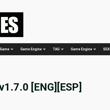
 Game
Game Engine
TAG
Game Engine
SEX
v1.7.0 [ENG][ESP]