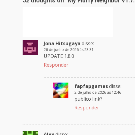
52 thoughts on “
My Fluffy Neighbor v1.7
Jona Hitsugaya
disse:
26 de junho de 2026 às 23:31
UPDATE 1.8.0
Responder
fapfapgames
disse:
2 de julho de 2026 às 12:46
publico link?
Responder
Alex
disse: