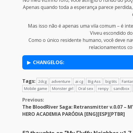
Apenas quando toda a esperança parece perdida, 
Mas isso não é apenas uma vila comum – é int
Viveu escondido d
Como o único residente humano, você deve na
relacionamentos co
CHANGELOG:
Tags:
2dcg
adventure
ai cg
Big Ass
big tits
Fanta
Mobile game
Monster girl
Oral sex
renpy
sandbox
Continue
Previous:
The BloodRiver Saga: Retransmitter v.0.07 – M
Reading
HERO ACADEMIA PARÓDIA [ENG][ESP][PTBR]