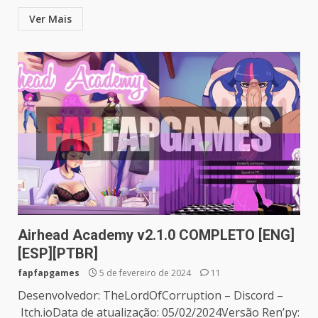
Ver Mais
Airhead Academy v2.1.0 COMPLETO [ENG]
[ESP][PTBR]
fapfapgames
5 de fevereiro de 2024
11
Desenvolvedor: TheLordOfCorruption – Discord –
Itch.ioData de atualização: 05/02/2024Versão Ren’py: