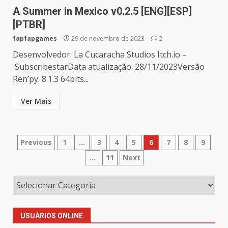
A Summer in Mexico v0.2.5 [ENG][ESP]
[PTBR]
fapfapgames
29 de novembro de 2023
2
Desenvolvedor: La Cucaracha Studios Itch.io –
SubscribestarData atualização: 28/11/2023Versão
Ren’py: 8.1.3 64bits...
Ver Mais
Paginação
Previous
1
…
3
4
5
6
7
8
9
…
11
Next
de
posts
USUÁRIOS ONLINE