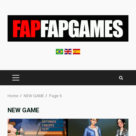
Skip
to
content
PRIMARY
MENU
Home
NEW GAME
Page 6
NEW GAME