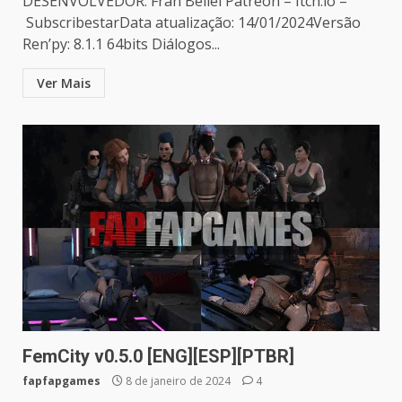
DESENVOLVEDOR: Fran Beliel Patreon – Itch.io –
SubscribestarData atualização: 14/01/2024Versão
Ren’py: 8.1.1 64bits Diálogos...
Ver Mais
FemCity v0.5.0 [ENG][ESP][PTBR]
fapfapgames
8 de janeiro de 2024
4