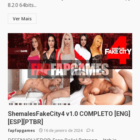
8.2.0 64bits...
Ver Mais
ShemalesFakeCity4 v1.0 COMPLETO [ENG]
[ESP][PTBR]
fapfapgames
16 de janeiro de 2024
4