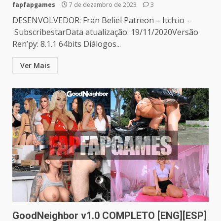
fapfapgames
7 de dezembro de 2023
3
DESENVOLVEDOR: Fran Beliel Patreon – Itch.io –
SubscribestarData atualização: 19/11/2020Versão
Ren’py: 8.1.1 64bits Diálogos...
Ver Mais
GoodNeighbor v1.0 COMPLETO [ENG][ESP]