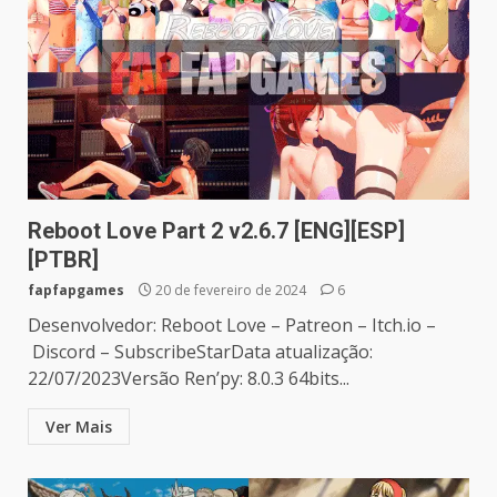
Reboot Love Part 2 v2.6.7 [ENG][ESP]
[PTBR]
fapfapgames
20 de fevereiro de 2024
6
Desenvolvedor: Reboot Love – Patreon – Itch.io –
Discord – SubscribeStarData atualização:
22/07/2023Versão Ren’py: 8.0.3 64bits...
Ver Mais