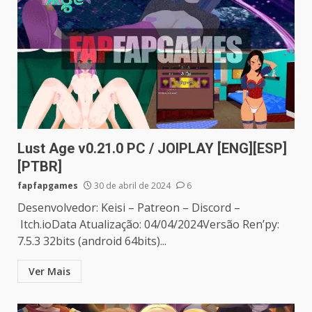
Lust Age v0.21.0 PC / JOIPLAY [ENG][ESP]
[PTBR]
fapfapgames
30 de abril de 2024
6
Desenvolvedor: Keisi – Patreon – Discord –
Itch.ioData Atualização: 04/04/2024Versão Ren’py:
7.5.3 32bits (android 64bits)...
Ver Mais