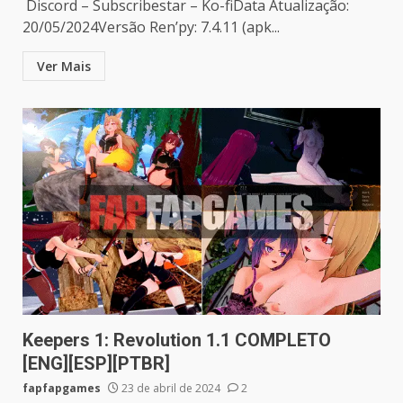
Discord – Subscribestar – Ko-fiData Atualização:
20/05/2024Versão Ren’py: 7.4.11 (apk...
Ver Mais
Keepers 1: Revolution 1.1 COMPLETO
[ENG][ESP][PTBR]
fapfapgames
23 de abril de 2024
2