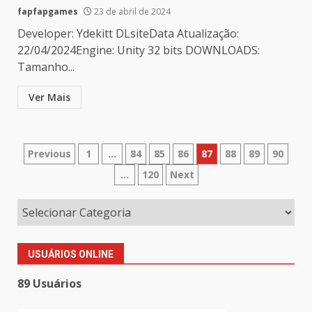
fapfapgames
23 de abril de 2024
Developer: Ydekitt DLsiteData Atualização:
22/04/2024Engine: Unity 32 bits DOWNLOADS:
Tamanho...
Ver Mais
Paginação
Previous
1
…
84
85
86
87
88
89
90
…
120
Next
de
posts
USUÁRIOS ONLINE
89 Usuários