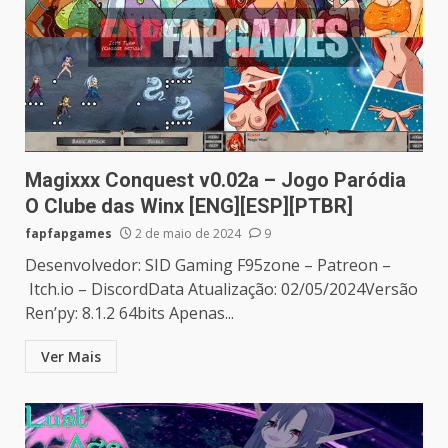
Magixxx Conquest v0.02a – Jogo Paródia
O Clube das Winx [ENG][ESP][PTBR]
fapfapgames
2 de maio de 2024
9
Desenvolvedor: SID Gaming F95zone – Patreon –
Itch.io – DiscordData Atualização: 02/05/2024Versão
Ren’py: 8.1.2 64bits Apenas...
Ver Mais