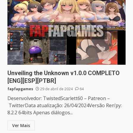
Unveiling the Unknown v1.0.0 COMPLETO
[ENG][ESP][PTBR]
fapfapgames
29 de abril de 2024
64
Desenvolvedor: TwistedScarlett60 – Patreon –
TwitterData atualização: 26/04/2024Versão Ren’py:
8.2.2 64bits Apenas diálogos...
Ver Mais