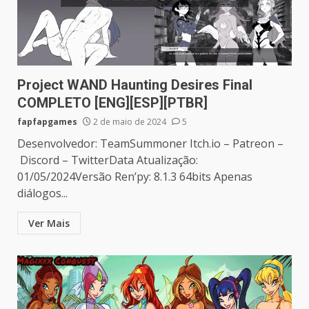
Project WAND Haunting Desires Final
COMPLETO [ENG][ESP][PTBR]
fapfapgames
2 de maio de 2024
5
Desenvolvedor: TeamSummoner Itch.io – Patreon –
Discord – TwitterData Atualização:
01/05/2024Versão Ren’py: 8.1.3 64bits Apenas
diálogos...
Ver Mais