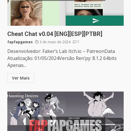
Cheat Chat v0.04 [ENG][ESP][PTBR]
fapfapgames
3 de maio de 2024
7
Desenvolvedor: Faker’s Lab Itch.io – PatreonData
Atualização: 01/05/2024Versão Ren’py: 8.1.2 64bits
Apenas...
Ver Mais