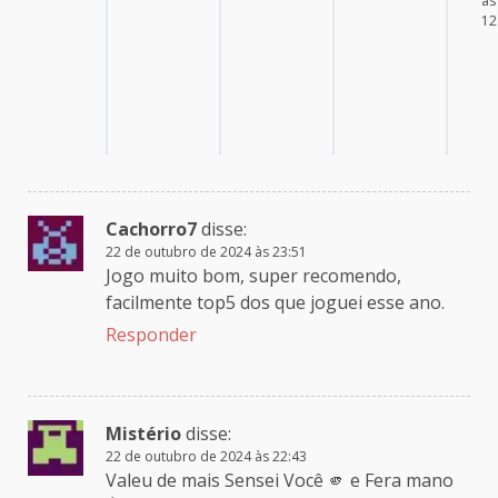
às
12
Cachorro7
disse:
22 de outubro de 2024 às 23:51
Jogo muito bom, super recomendo,
facilmente top5 dos que joguei esse ano.
Responder
Mistério
disse:
22 de outubro de 2024 às 22:43
Valeu de mais Sensei Você 🫵 e Fera mano