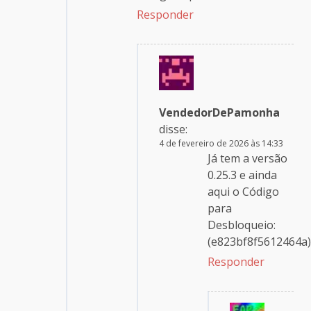
Responder
VendedorDePamonha
disse:
4 de fevereiro de 2026 às 14:33
Já tem a versão
0.25.3 e ainda
aqui o Código
para
Desbloqueio:
(e823bf8f5612464a)
Responder