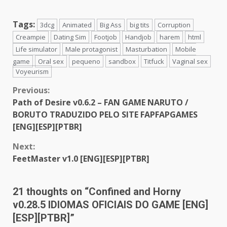
Tags:
3dcg
Animated
Big Ass
big tits
Corruption
Creampie
Dating Sim
Footjob
Handjob
harem
html
Life simulator
Male protagonist
Masturbation
Mobile
game
Oral sex
pequeno
sandbox
Titfuck
Vaginal sex
Voyeurism
Continue
Previous:
Path of Desire v0.6.2 – FAN GAME NARUTO /
Reading
BORUTO TRADUZIDO PELO SITE FAPFAPGAMES
[ENG][ESP][PTBR]
Next:
FeetMaster v1.0 [ENG][ESP][PTBR]
21 thoughts on “
Confined and Horny
v0.28.5 IDIOMAS OFICIAIS DO GAME [ENG]
[ESP][PTBR]
”