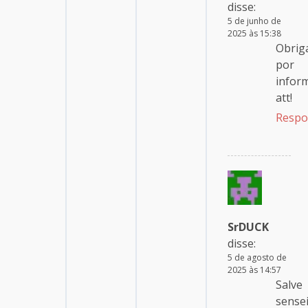
disse:
5 de junho de
2025 às 15:38
Obrig
por
infor
att!
Respo
SrDUCK
disse:
5 de agosto de
2025 às 14:57
Salve
sense