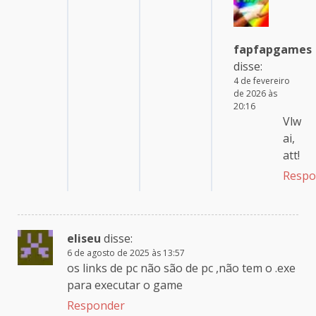
fapfapgames
disse:
4 de fevereiro
de 2026 às
20:16
Vlw
ai,
att!
Respo
eliseu
disse:
6 de agosto de 2025 às 13:57
os links de pc não são de pc ,não tem o .exe
para executar o game
Responder