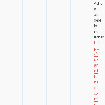
Achei
a
att
dele
la
no
itch.io
htt
ps:
//t
uk
an
n.i
tc
h.i
o/
co
nfi
ne