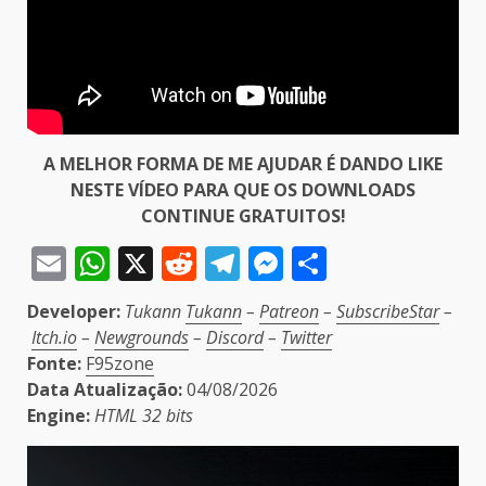
A MELHOR FORMA DE ME AJUDAR É DANDO LIKE
NESTE VÍDEO PARA QUE OS DOWNLOADS
CONTINUE GRATUITOS!
Email
WhatsApp
X
Reddit
Telegram
Messenger
Share
Developer:
Tukann
Tukann
–
Patreon
–
SubscribeStar
–
Itch.io
–
Newgrounds
–
Discord
–
Twitter
Fonte:
F95zone
Data Atualização:
04/08/2026
Engine:
HTML 32 bits