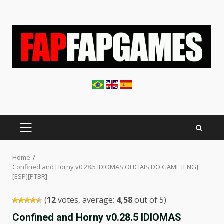
Skip
to
content
PRIMARY
MENU
Home
Confined and Horny v0.28.5 IDIOMAS OFICIAIS DO GAME [ENG]
[ESP][PTBR]
(
12
votes, average:
4,58
out of 5)
Confined and Horny v0.28.5 IDIOMAS