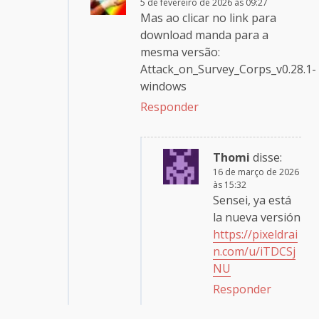
5 de fevereiro de 2026 às 09:27
Mas ao clicar no link para
download manda para a
mesma versão:
Attack_on_Survey_Corps_v0.28.1-
windows
Responder
Thomi
disse:
16 de março de 2026
às 15:32
Sensei, ya está
la nueva versión
https://pixeldrai
n.com/u/iTDCSj
NU
Responder