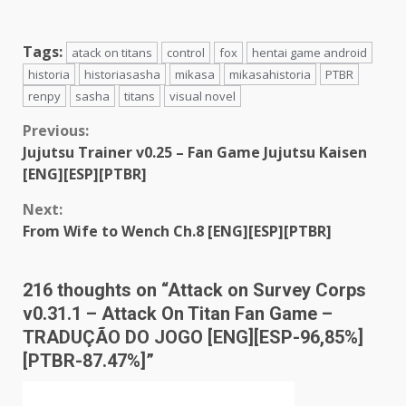
Tags:
atack on titans
control
fox
hentai game android
historia
historiasasha
mikasa
mikasahistoria
PTBR
renpy
sasha
titans
visual novel
Continue
Previous:
Jujutsu Trainer v0.25 – Fan Game Jujutsu Kaisen
Reading
[ENG][ESP][PTBR]
Next:
From Wife to Wench Ch.8 [ENG][ESP][PTBR]
216 thoughts on “
Attack on Survey Corps
v0.31.1 – Attack On Titan Fan Game –
TRADUÇÃO DO JOGO [ENG][ESP-96,85%]
[PTBR-87.47%]
”