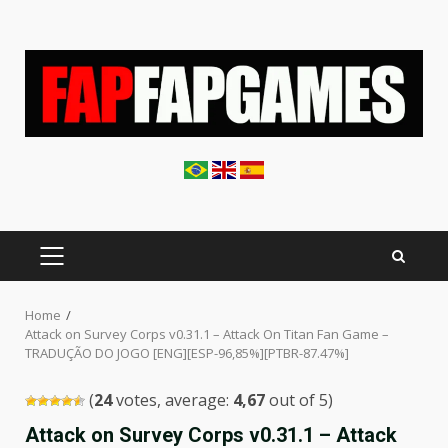
Skip
to
content
PRIMARY
MENU
Home
Attack on Survey Corps v0.31.1 – Attack On Titan Fan Game –
TRADUÇÃO DO JOGO [ENG][ESP-96,85%][PTBR-87.47%]
(
24
votes, average:
4,67
out of 5)
Attack on Survey Corps v0.31.1 – Attack