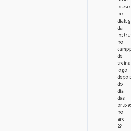
preso
no
dialo
da
instru
no
camp
de
trein
logo
depoi
do
dia
das
bruxa
no
arc
2?