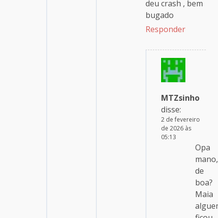
deu crash , bem
bugado
Responder
MTZsinho
disse:
2 de fevereiro
de 2026 às
05:13
Opa
mano,
de
boa?
Maia
algue
ficou