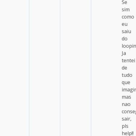
Se
sim
como
eu
saiu
do
loopi
Ja
tentei
de
tudo
que
imagi
mas
nao
conse
sair,
pls
help!!