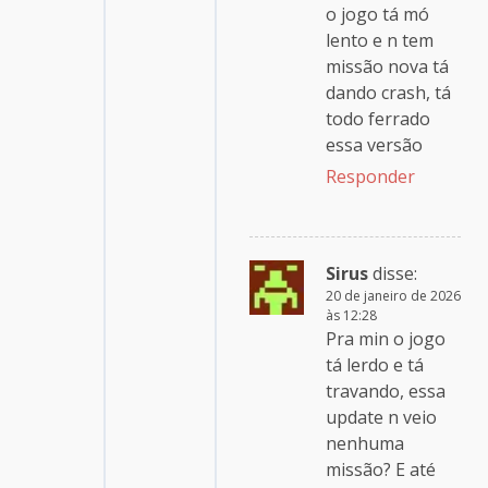
o jogo tá mó
lento e n tem
missão nova tá
dando crash, tá
todo ferrado
essa versão
Responder
Sirus
disse:
20 de janeiro de 2026
às 12:28
Pra min o jogo
tá lerdo e tá
travando, essa
update n veio
nenhuma
missão? E até