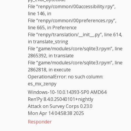
File “renpy/common/00accessibility.rpy”,
line 146, in
File “renpy/common/00preferences.rpy”,
line 665, in Preference
File “renpy/translation/__init__.py”, line 614,
in translate_string
File “game/modules/core/sqlite3.rpym”, line
2865392, in translate
File “game/modules/core/sqlite3.rpym”, line
2862818, in execute
OperationalError: no such column:
es_mx_zenpy
Windows-10-10.0.14393-SP0 AMD64
Ren’Py 8.4.0.25040101+nightly
Attack on Survey Corps 0.23.0
Mon Apr 14 04:58:38 2025
Responder