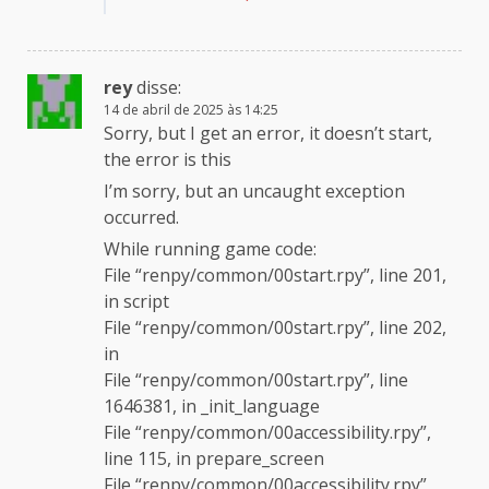
rey
disse:
14 de abril de 2025 às 14:25
Sorry, but I get an error, it doesn’t start,
the error is this
I’m sorry, but an uncaught exception
occurred.
While running game code:
File “renpy/common/00start.rpy”, line 201,
in script
File “renpy/common/00start.rpy”, line 202,
in
File “renpy/common/00start.rpy”, line
1646381, in _init_language
File “renpy/common/00accessibility.rpy”,
line 115, in prepare_screen
File “renpy/common/00accessibility.rpy”,