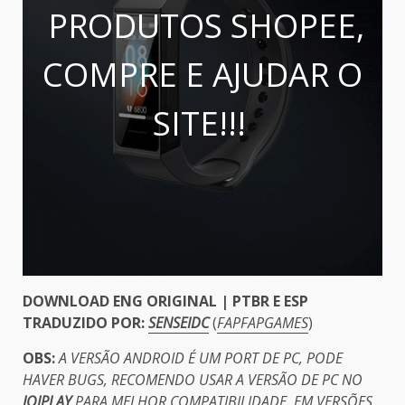
PRODUTOS SHOPEE,
COMPRE E AJUDAR O
SITE!!!
DOWNLOAD ENG ORIGINAL | PTBR E ESP
TRADUZIDO POR:
SENSEIDC
(
FAPFAPGAMES
)
OBS:
A VERSÃO ANDROID É UM PORT DE PC, PODE
HAVER BUGS, RECOMENDO USAR A VERSÃO DE PC NO
JOIPLAY
PARA MELHOR COMPATIBILIDADE. EM VERSÕES