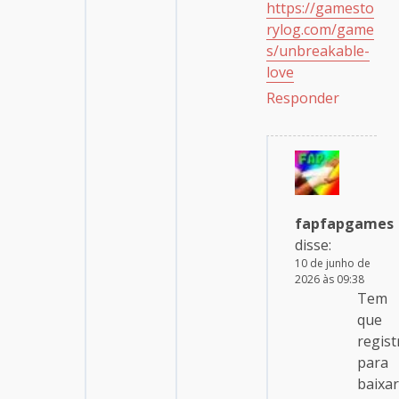
https://gamesto
rylog.com/game
s/unbreakable-
love
Responder
fapfapgames
disse:
10 de junho de
2026 às 09:38
Tem
que
regist
para
baixar