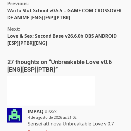
Continue
Previous:
Waifu Slut School v0.5.5 – GAME COM CROSSOVER
Reading
DE ANIME [ENG][ESP][PTBR]
Next:
Love & Sex: Second Base v26.6.0b OBS ANDROID
[ESP][PTBR][ENG]
27 thoughts on “
Unbreakable Love v0.6
[ENG][ESP][PTBR]
”
IMPAQ
disse:
4 de agosto de 2026 às 21:02
Sensei att nova Unbreakable Love v 0.7