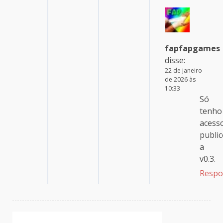
fapfapgames
disse:
22 de janeiro
de 2026 às
10:33
Só
tenho
acess
publi
a
v0.3.
Respo