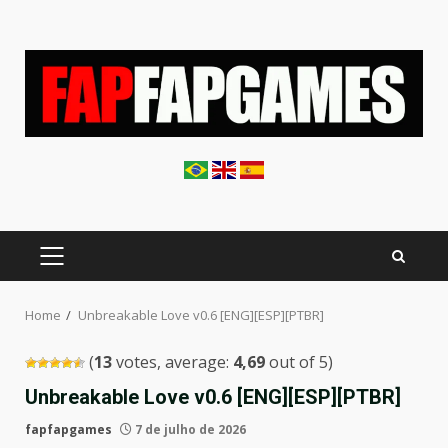
Skip
to
content
PRIMARY
MENU
Home
Unbreakable Love v0.6 [ENG][ESP][PTBR]
(
13
votes, average:
4,69
out of 5)
Unbreakable Love v0.6 [ENG][ESP][PTBR]
fapfapgames
7 de julho de 2026